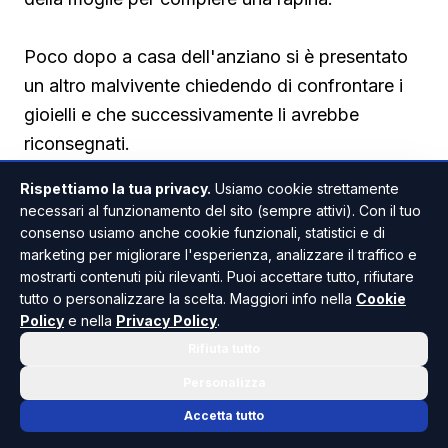
Poco dopo a casa dell'anziano si è presentato
un altro malvivente chiedendo di confrontare i
gioielli e che successivamente li avrebbe
riconsegnati.
Rispettiamo la tua privacy.
Usiamo cookie strettamente
Il pensionato ha consegnato 800 euro in
necessari al funzionamento del sito (sempre attivi). Con il tuo
contanti e tutti i gioielli monili d’oro di famiglia.
consenso usiamo anche cookie funzionali, statistici e di
marketing per migliorare l'esperienza, analizzare il traffico e
Quando si è reso conto della truffa era troppo
mostrarti contenuti più rilevanti. Puoi accettare tutto, rifiutare
tardi e non ha potuto fare altro che denunciare
tutto o personalizzare la scelta. Maggiori info nella
Cookie
tutto alle forze dell'ordine.
Policy
e nella
Privacy Policy
.
Rifiuta tutto
Personalizza
Accetta tutto