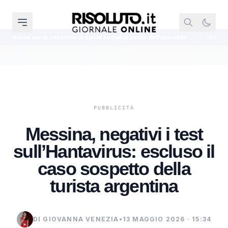
ione di quote sociali al posto dell'immobile
La Cassazione annulla il rifi
Messina, negativi i test
sull’Hantavirus: escluso il
caso sospetto della
turista argentina
DI GIOVANNA VENEZIA
•
13 MAGGIO 2026 · 15:34