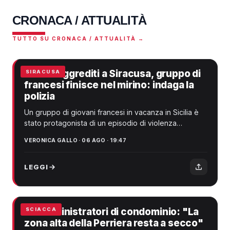
CRONACA / ATTUALITÀ
TUTTO SU CRONACA / ATTUALITÀ →
Turisti aggrediti a Siracusa, gruppo di
SIRACUSA
francesi finisce nel mirino: indaga la
polizia
Un gruppo di giovani francesi in vacanza in Sicilia è
stato protagonista di un episodio di violenza
avvenuto nella notte a Siracusa. I turis...
VERONICA GALLO · 06 AGO · 19:47
LEGGI
Gli amministratori di condominio: "La
SCIACCA
zona alta della Perriera resta a secco"