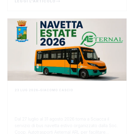
LEGGI L'ARTICOLO
23 LUG 2026
•
GIACOMO CASCIO
Bus Navetta Estate 2026 a Sciacca:
orari, percorsi e fermate per
raggiungere il centro storico
Dal 27 luglio al 31 agosto 2026 torna a Sciacca il
servizio di bus navetta estivo organizzato dalla Soc.
Coop. Autotrasporti Aeternal ARL per facilitare