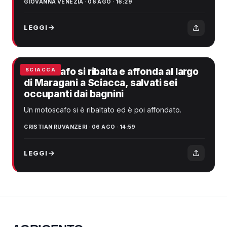
GIOVANNA VENEZIA · 06 AGO · 16:29
LEGGI
Motoscafo si ribalta e affonda al largo
SCIACCA
di Maragani a Sciacca, salvati sei
occupanti dai bagnini
Un motoscafo si è ribaltato ed è poi affondato.
CRISTIAN RUVANZERI · 06 AGO · 14:59
LEGGI