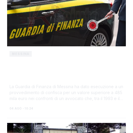
MESSINA
Taormina, confiscati beni per oltre 485
mila euro a un avvocato condannato per
peculato e corruzione
La Guardia di Finanza di Messina ha dato esecuzione a un
provvedimento di confisca per un valore superiore a 485
mila euro nei confronti di un avvocato che, tra il 1993 e il
2018, aveva ricevuto dal C...
04 AGO - 10:24