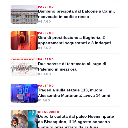
Anziana rapinata in casa a
PALERMO
Misilmeri, i ladri entrano
Bambino precipita dal balcone a Carini,
ricoverato in codice rosso
arrampicandosi sulle tubature
04 AGO
GIOVANNA VENEZIA
·
05 AGO 2026
PALERMO
Giro di prostituzione a Bagheria, 2
appartamenti sequestrati e 8 indagati
04 AGO
PALERMO
Due scosse di terremoto al largo di
Palermo in mezz'ora
02 AGO
PALERMO
Tragedia sulla statale 113, muore
Alessandra Martorana: aveva 14 anni
01 AGO
BISACQUINO
Dopo la caduta dal palco Noemi riparte
da Bisacquino, il 16 agosto concerto
gratuito organizzato da Futuris