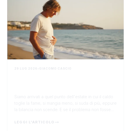
29 LUG 2026
•
GIACOMO CASCIO
Quello che stiamo sbagliando tutti
ad agosto quando cerchiamo di
sgonfiare la pancia
Siamo arrivati a quel punto dell'estate in cui il caldo
toglie la fame, si mangia meno, si suda di più, eppure
la bilancia non scende. E se il problema non fosse
quante calorie stiamo tagliando?In bre...
LEGGI L'ARTICOLO