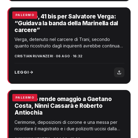
Palermo, 41 bis per Salvatore Verga:
PALERMO
“Guidava la banda della Marinella dal
carcere”
Verga, detenuto nel carcere di Trani, secondo
quanto ricostruito dagli inquirenti avrebbe continuato
a impartire direttive alla banda dei ka...
CRISTIAN RUVANZERI · 06 AGO · 16:32
LEGGI
Palermo rende omaggio a Gaetano
PALERMO
Costa, Ninni Cassarà e Roberto
Antiochia
Cerimonie, deposizioni di corone e una messa per
ricordare il magistrato e i due poliziotti uccisi dalla
mafia