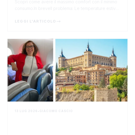
Scopri come avere il massimo comfort con il minimo
consumo.In breveIl problema: Le temperature estive
diventano sempre più afose, e passare ore in c...
LEGGI L'ARTICOLO
13 LUG 2026
•
GIACOMO CASCIO
Un viaggio che accende l'anima: con
Kalos Viaggi alla scoperta della