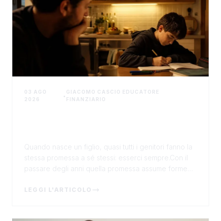
03 AGO
GIACOMO CASCIO EDUCATORE
•
2026
FINANZIARIO
Quei soldi messi da parte per i figli:
bastano davvero, o stanno solo
perdendo valore?
Quando nasce un figlio, quasi tutti i genitori fanno la
stessa promessa a sé stessi: esserci sempre.Con il
passare degli anni quella promessa assume forme
diverse. L'educazione, la presenza, il sosteg...
LEGGI L'ARTICOLO