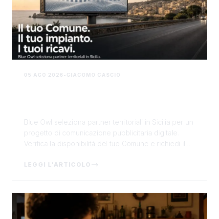
05 AGO 2026
•
GIACOMO CASCIO
Blue Owl, casa editrice di
Risoluto.it, seleziona partner
territoriali per la comunicazione
Blue Owl seleziona partner territoriali in Sicilia per un
digitale in Sicilia
progetto di comunicazione pubblicitaria digitale.
Verifica la disponibilità del tuo Comune e richiedi il
modulo di candidatura.
LEGGI L'ARTICOLO