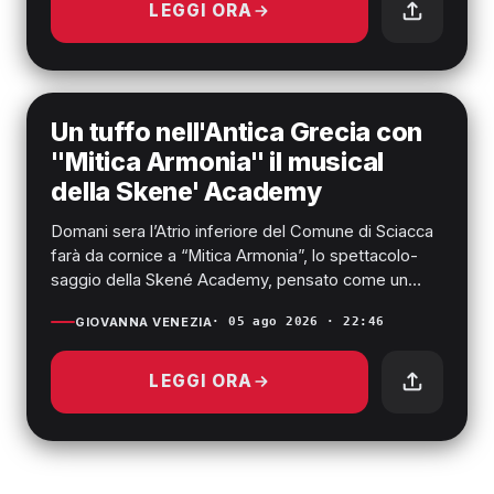
LEGGI ORA
SCIACCA
Un tuffo nell'Antica Grecia con
"Mitica Armonia" il musical
della Skene' Academy
Domani sera l’Atrio inferiore del Comune di Sciacca
farà da cornice a “Mitica Armonia”, lo spettacolo-
saggio della Skené Academy, pensato come un
viaggio tra ar...
GIOVANNA VENEZIA
· 05 ago 2026 · 22:46
LEGGI ORA