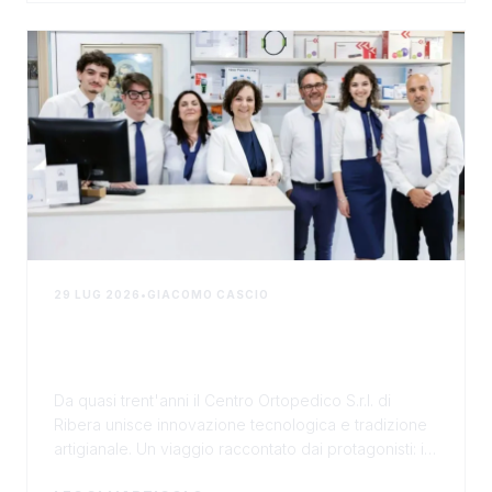
29 LUG 2026
•
GIACOMO CASCIO
Oltre la tecnica: la storia di una
famiglia al servizio della tua salute
Da quasi trent'anni il Centro Ortopedico S.r.l. di
Ribera unisce innovazione tecnologica e tradizione
artigianale. Un viaggio raccontato dai protagonisti: il
T. O. Dott.ssa Daniela Abbruzzo e i figli...