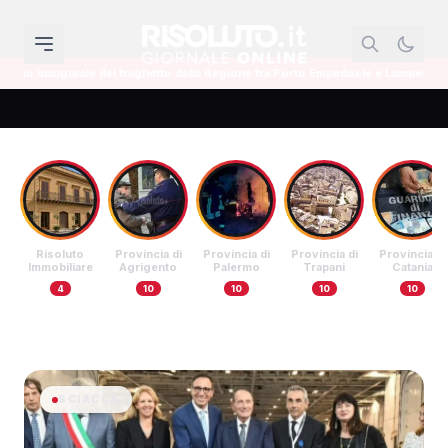
to della Regione tra Porto Empedocle e Lampedusa
Uomo di 35 anni si dà f
Risoluto
Provincia di
Provincia di
Provincia di
Provincia di
Immobiliare
Agrigento
Palermo
Trapani
Catania
4
10
10
10
10
SCIACCA