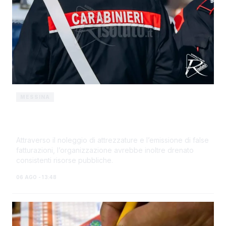
MESSINA
False fatture e appalti pubblici, eseguite
12 misure cautelari
Attraverso il noleggio di attrezzature e l’emissione di false
fatturazioni, l’organizzazione avrebbe inoltre drenato
consistenti risorse pubbliche.
06 AGO - 13:48