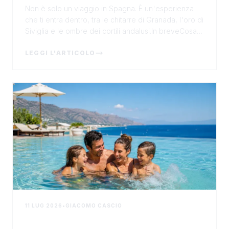
Spagna più autentica
Non è solo un viaggio in Spagna. È un'esperienza
che ti entra dentro, tra le chitarre di Granada, l'oro di
Siviglia e le ombre dei cortili andalusi.In breveCosa
succede: Un viaggio accompagnato da Mad...
LEGGI L'ARTICOLO
11 LUG 2026
•
GIACOMO CASCIO
Vacanze al mare in Sicilia a luglio: 4