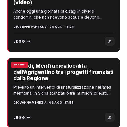
(video)
Anche oggi una giornata di disagi in diversi
condomini che non ricevono acqua e devono
rifornirsi con autobotti.
GIUSEPPE PANTANO · 06 AGO · 18:26
LEGGI
Incendi, Menfi unica località
MENFI
dell’Agrigentino tra i progetti finanziati
dalla Regione
Previsto un intervento di rinaturalizzazione nell’area
menfitana. In Sicilia stanziati oltre 18 milioni di euro
per recuperare i territori d...
GIOVANNA VENEZIA · 06 AGO · 17:55
LEGGI