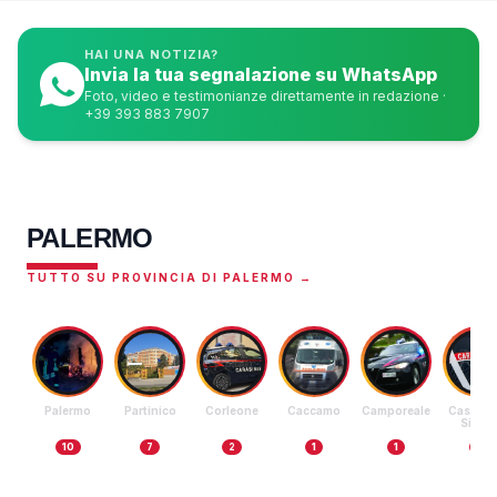
HAI UNA NOTIZIA?
Invia la tua segnalazione su WhatsApp
Foto, video e testimonianze direttamente in redazione ·
+39 393 883 7907
PALERMO
TUTTO SU PROVINCIA DI PALERMO →
Palermo
Partinico
Corleone
Caccamo
Camporeale
Castella
Sicula
10
7
2
1
1
1
MILSIMERI