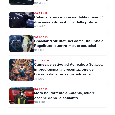
68enne
02 AGO
GIOVANNA VENEZIA
·
05 AGO 2026
CATANIA
Catania, spaccio con modalità drive-in:
due arresti dopo il blitz della polizia
02 AGO
CATANIA
Braccianti sfruttati nei campi tra Enna e
Regalbuto, quattro misure cautelari
31 LUG
ACIREALE
Carnevale estivo ad Acireale, a Sciacca
in programma la presentazione dei
bozzetti della prossima edizione
31 LUG
CATANIA
Moto nel torrente a Catania, muore
27enne dopo lo schianto
30 LUG