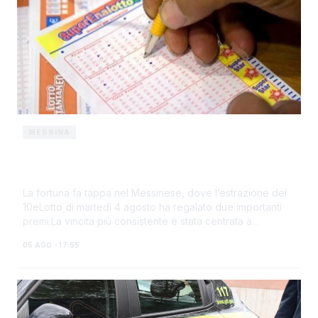
MESSINA
10eLotto, maxi vincita nel Messinese:
100mila euro con una giocata da 4 euro
La fortuna fa tappa nel Messinese, dove l’estrazione del
10eLotto di martedì 4 agosto ha regalato due importanti
premi.La vincita più consistente è stata centrata a
Giampilieri, in via Michelangelo Ri...
05 AGO - 17:55