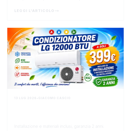
l'accesso al centro storico durante il periodo...
LEGGI L'ARTICOLO
13 LUG 2026
•
GIACOMO CASCIO
Condizionatore LG 12000 BTU a soli
399€: l'offerta che ti fa vivere il
fresco senza pensieri
Installazione e materiali inclusi, garanzia 2 anni.