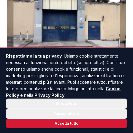
Rispettiamo la tua privacy.
Usiamo cookie strettamente
MESSINA
necessari al funzionamento del sito (sempre attivi). Con il tuo
Detenuto morto in carcere a Barcellona
consenso usiamo anche cookie funzionali, statistici e di
Pozzo di Gotto, aperta un'indagine
marketing per migliorare l'esperienza, analizzare il traffico e
mostrarti contenuti più rilevanti. Puoi accettare tutto, rifiutare
Un uomo di 33 anni è stato trovato senza vita all'interno
tutto o personalizzare la scelta. Maggiori info nella
Cookie
della casa circondariale "Vittorio Madia" di Barcellona
Policy
e nella
Privacy Policy
.
Pozzo di Gotto. Il detenuto morto in carcere è stato
rinvenuto nella sua cella e la sc...
Rifiuta tutto
02 AGO - 19:16
Personalizza
Accetta tutto