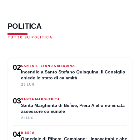
POLITICA
TUTTO SU POLITICA →
MONTEVAGO
A Montevago Tari ridotta del
02
SANTO STEFANO QUISQUINA
15%, La Rocca Ruvolo: “Non il
Incendio a Santo Stefano Quisquina, il Consiglio
massimo, ma è già qualcosa”
chiede lo stato di calamità
28 LUG
CRISTIAN RUVANZERI
·
01 AGO 2026
03
SANTA MARGHERITA
Santa Margherita di Belìce, Piera Aiello nominata
assessore comunale
21 LUG
04
RIBERA
Ospedale di Ribera, Cambiano: “Inaccettabile che