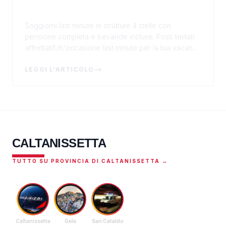
giorni con bambini gratis a partire
da 295€
Soggiorni last minute in strutture 4 stelle con
pensione completa e bevande incluse. Posti limitati:
affrettati!Un'occasione last minute per la tua vacanza
al mareLuglio è il mese delle vacanze, ma sp...
LEGGI L'ARTICOLO
CALTANISSETTA
TUTTO SU PROVINCIA DI CALTANISSETTA →
Caltanissetta
Gela
San Cataldo