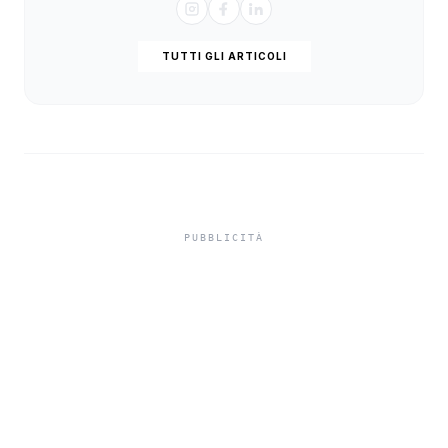
TUTTI GLI ARTICOLI
Trapani, donazione
multiorgano al
Sant’Antonio Abate:
cuore, fegato e reni
salvano altre vite