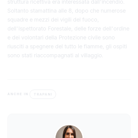
struttura ricettiva era interessata dall'incendio.
Soltanto stamattina alle 8, dopo che numerose
squadre e mezzi dei vigili del fuoco,
dell'Ispettorato Forestale, delle forze dell'ordine
e dei volontari della Protezione civile sono
riusciti a spegnere del tutto le fiamme, gli ospiti
sono stati riaccompagnati al villaggio.
TRAPANI
ANCHE IN