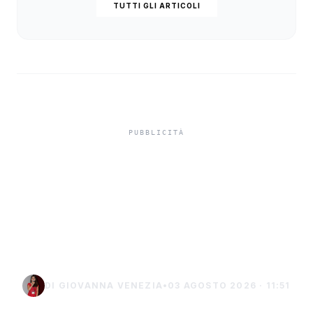
TUTTI GLI ARTICOLI
Custonaci, sequestrato
dalla Dia un immobile da
300 mila euro a Giuseppe
Costa
DI GIOVANNA VENEZIA
•
03 AGOSTO 2026 · 11:51