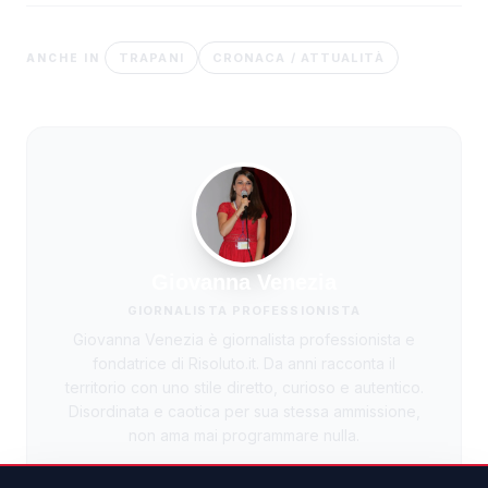
TRAPANI
CRONACA / ATTUALITÀ
ANCHE IN
Giovanna Venezia
GIORNALISTA PROFESSIONISTA
Giovanna Venezia è giornalista professionista e
fondatrice di Risoluto.it. Da anni racconta il
territorio con uno stile diretto, curioso e autentico.
Disordinata e caotica per sua stessa ammissione,
non ama mai programmare nulla.