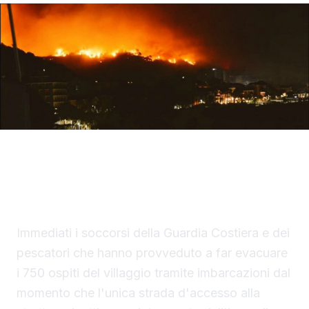
Grande paura a San Vito Lo Capo. Un vasto
incendio è divampato la scorsa notte nei
pressi del villaggio turistico di "Calampiso".
Immediati i soccorsi della Guardia Costiera e dei
pescatori che hanno provveduto a far evacuare
i 750 ospiti del villaggio tramite imbarcazioni dal
momento che l'unica strada d'accesso alla