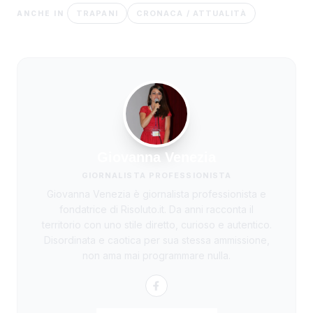
TRAPANI
CRONACA / ATTUALITÀ
ANCHE IN
Giovanna Venezia
GIORNALISTA PROFESSIONISTA
Giovanna Venezia è giornalista professionista e
fondatrice di Risoluto.it. Da anni racconta il
territorio con uno stile diretto, curioso e autentico.
Disordinata e caotica per sua stessa ammissione,
non ama mai programmare nulla.