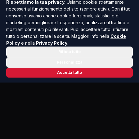
Rispettiamo la tua privacy.
Usiamo cookie strettamente
necessari al funzionamento del sito (sempre attivi). Con il tuo
TUTTI GLI ARTICOLI
consenso usiamo anche cookie funzionali, statistici e di
marketing per migliorare l'esperienza, analizzare il traffico e
mostrarti contenuti più rilevanti. Puoi accettare tutto, rifiutare
tutto o personalizzare la scelta. Maggiori info nella
Cookie
Policy
e nella
Privacy Policy
.
Rifiuta tutto
Personalizza
Accetta tutto
📬 NEWSLETTER RISOLUTO
Le notizie che contano, ogni mattina
nella tua casella.
Niente spam, solo cronaca, politica e cultura della Sicilia che