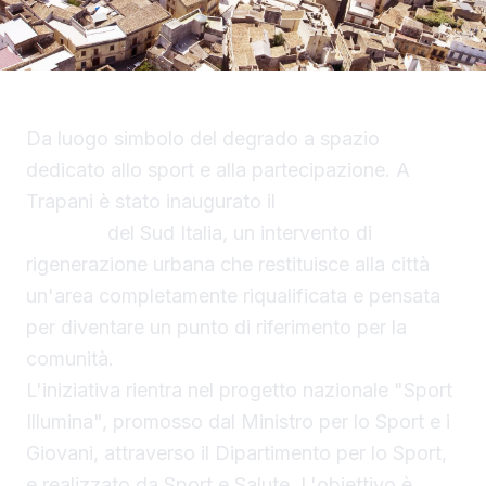
Da luogo simbolo del degrado a spazio
dedicato allo sport e alla partecipazione. A
Trapani è stato inaugurato il
primo Spazio
Illumina
del Sud Italia, un intervento di
rigenerazione urbana che restituisce alla città
un'area completamente riqualificata e pensata
per diventare un punto di riferimento per la
comunità.
L'iniziativa rientra nel progetto nazionale "Sport
Illumina", promosso dal Ministro per lo Sport e i
Giovani, attraverso il Dipartimento per lo Sport,
e realizzato da Sport e Salute. L'obiettivo è