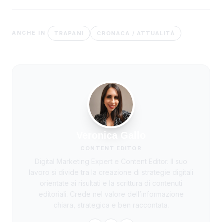
TRAPANI
CRONACA / ATTUALITÀ
ANCHE IN
Veronica Gallo
CONTENT EDITOR
Digital Marketing Expert e Content Editor. Il suo
lavoro si divide tra la creazione di strategie digitali
orientate ai risultati e la scrittura di contenuti
editoriali. Crede nel valore dell’informazione
chiara, strategica e ben raccontata.